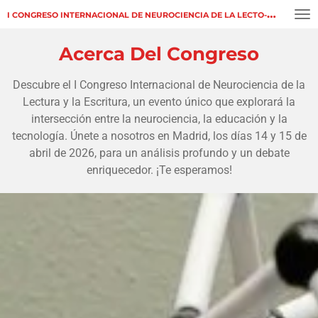
Ir
I CONGRESO INTERNACIONAL DE
NEUROCIENCIA DE LA LECTO-ESCRITURA
al
contenido
Acerca Del Congreso
principal
Descubre el I Congreso Internacional de Neurociencia de la
Lectura y la Escritura, un evento único que explorará la
intersección entre la neurociencia, la educación y la
tecnología. Únete a nosotros en Madrid, los días 14 y 15 de
abril de 2026, para un análisis profundo y un debate
enriquecedor. ¡Te esperamos!